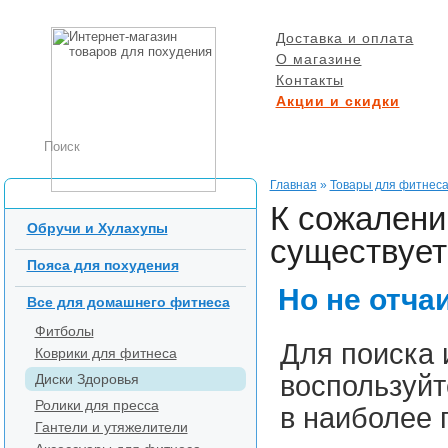
Доставка и оплата
О магазине
Контакты
Акции и скидки
БЕСПЛАТНАЯ ДОСТ
при заказе от 5000 р
Главная
»
Товары для фитнес
Каталог товаров
К сожалени
Обручи и Хулахупы
существует 
Пояса для похудения
Но не отча
Все для домашнего фитнеса
Фитболы
Для поиска 
Коврики для фитнеса
воспользуйт
Диски Здоровья
Ролики для пресса
в наиболее 
Гантели и утяжелители