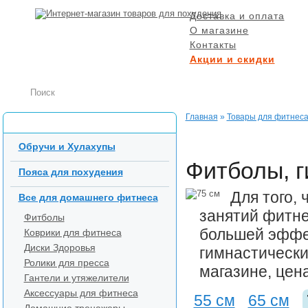
Доставка и оплата
О магазине
Контакты
Акции и скидки
БЕСПЛАТНАЯ ДОСТ
при заказе от 5000 р
Главная
»
Товары для фитнес
Каталог товаров
Обручи и Хулахупы
Фитболы, г
Пояса для похудения
Для того,
Все для домашнего фитнеса
занятий фитне
Фитболы
большей эффе
Коврики для фитнеса
Диски Здоровья
гимнастически
Ролики для пресса
магазине, цена
Гантели и утяжелители
Аксессуары для фитнеса
55 см
65 см