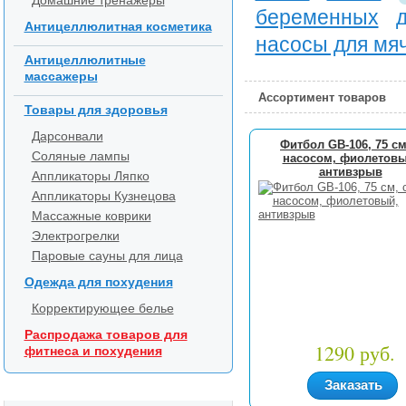
Домашние тренажеры
беременных
Антицеллюлитная косметика
насосы для мя
Антицеллюлитные
массажеры
Ассортимент товаров
Товары для здоровья
Дарсонвали
Фитбол GB-106, 75 см
Соляные лампы
насосом, фиолетовы
антивзрыв
Аппликаторы Ляпко
Аппликаторы Кузнецова
Массажные коврики
Электрогрелки
Паровые сауны для лица
Одежда для похудения
Корректирующее белье
Распродажа товаров для
1290 руб.
фитнеса и похудения
Заказать