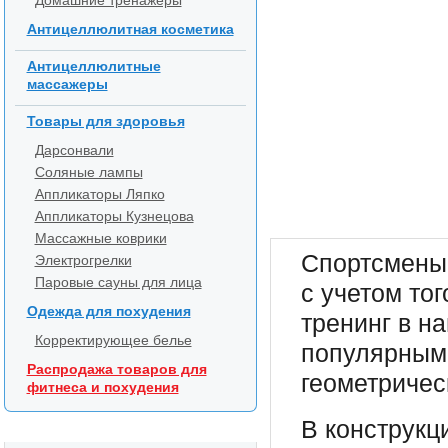
Домашние тренажеры
Антицеллюлитная косметика
Антицеллюлитные
массажеры
Товары для здоровья
Дарсонвали
Соляные лампы
Аппликаторы Ляпко
Аппликаторы Кузнецова
Массажные коврики
Спортсмены C
Электрогрелки
Паровые сауны для лица
с учетом тог
Одежда для похудения
тренинг в н
Корректирующее белье
популярными
Распродажа товаров для
геометричес
фитнеса и похудения
В конструкц