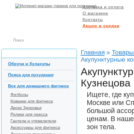
Доставка и оплата
О магазине
Контакты
Акции и скидки
БЕСПЛАТНАЯ ДОСТ
при заказе от 5000 р
Главная
»
Товары
Каталог товаров
Акупунктурные ко
Обручи и Хулахупы
Акупункту
Пояса для похудения
Кузнецова
Все для домашнего фитнеса
Ищете, где ку
Фитболы
Коврики для фитнеса
Москве или Сп
Диски Здоровья
большой ассор
Ролики для пресса
ценам. В наше
Гантели и утяжелители
зон тела.
Аксессуары для фитнеса