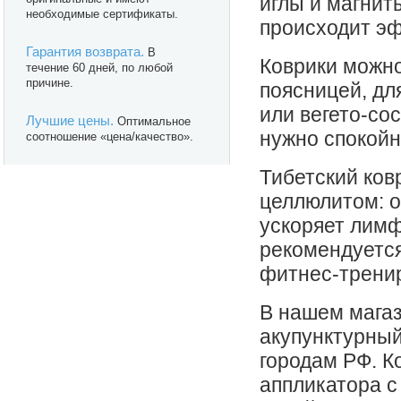
иглы и магнит
необходимые сертификаты.
происходит э
Гарантия возврата.
В
Коврики можно
течение 60 дней, по любой
причине.
поясницей, дл
или вегето-со
Лучшие цены.
Оптимальное
нужно спокойн
соотношение «цена/качество».
Тибетский ков
целлюлитом: о
ускоряет лимф
рекомендуется
фитнес-тренир
В нашем мага
акупунктурный
городам РФ. К
аппликатора с