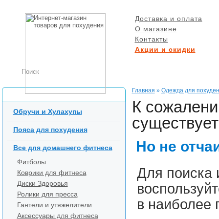
Доставка и оплата
О магазине
Контакты
Акции и скидки
БЕСПЛАТНАЯ ДОСТ
при заказе от 5000 р
Главная
»
Одежда для похуде
Каталог товаров
К сожалени
Обручи и Хулахупы
существует 
Пояса для похудения
Но не отча
Все для домашнего фитнеса
Фитболы
Для поиска 
Коврики для фитнеса
Диски Здоровья
воспользуйт
Ролики для пресса
в наиболее 
Гантели и утяжелители
Аксессуары для фитнеса