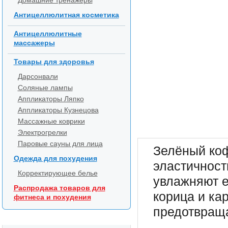
Домашние тренажеры
Антицеллюлитная косметика
Антицеллюлитные
массажеры
Товары для здоровья
Дарсонвали
Соляные лампы
Аппликаторы Ляпко
Аппликаторы Кузнецова
Массажные коврики
Электрогрелки
Паровые сауны для лица
Зелёный коф
Одежда для похудения
эластичност
Корректирующее белье
увлажняют е
Распродажа товаров для
корица и ка
фитнеса и похудения
предотвраща