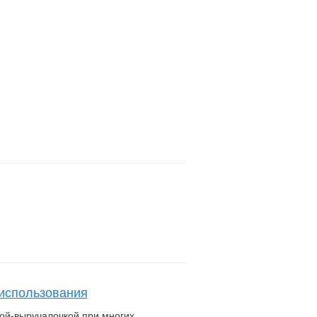
Моя корзина
0 шт. - 0 руб.
ПРИЯТНЫЕ ПОДАРКИ
каждому покупателю
использования
ой-выручалочкой при многих