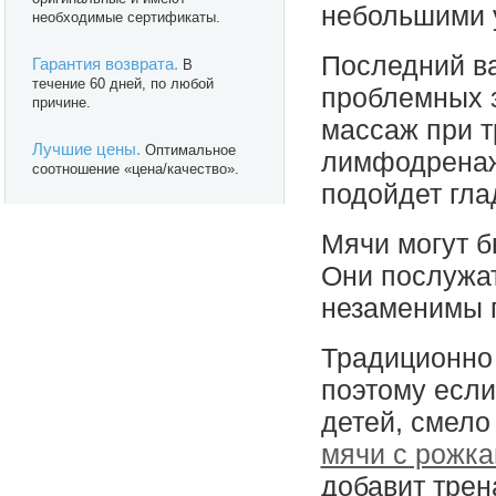
небольшими 
необходимые сертификаты.
Последний ва
Гарантия возврата.
В
течение 60 дней, по любой
проблемных з
причине.
массаж при т
Лучшие цены.
Оптимальное
лимфодренаж
соотношение «цена/качество».
подойдет гла
Мячи могут 
Они послужат
незаменимы 
Традиционно 
поэтому если
детей, смело
мячи с рожк
добавит трен