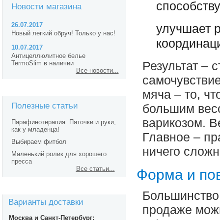
способств
Новости магазина
26.07.2017
улучшает р
Новый легкий обруч! Только у нас!
координац
10.07.2017
Антицеллюлитное белье
TermoSlim в наличии
Результат – 
Все новости...
самочувствие
мяча – то, ч
Полезные статьи
большим весо
варикозом. В
Парафинотерапия. Пяточки и руки,
как у младенца!
Главное – пр
Выбираем фитбол
ничего сложн
Маленький ролик для хорошего
пресса
Все статьи...
Форма и по
Большинство 
Варианты доставки
продаже можн
Москва и Санкт-Петербург: