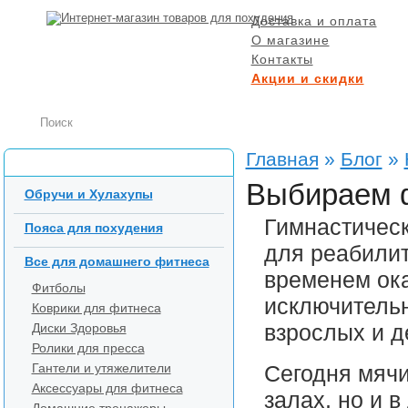
Доставка и оплата
О магазине
Контакты
Акции и скидки
БЕСПЛАТНАЯ ДОСТ
при заказе от 5000 р
Главная
»
Блог
»
Каталог товаров
Выбираем 
Обручи и Хулахупы
Гимнастическ
Пояса для похудения
для реабилит
Все для домашнего фитнеса
временем ока
Фитболы
исключительн
Коврики для фитнеса
Диски Здоровья
взрослых и д
Ролики для пресса
Гантели и утяжелители
Сегодня мячи
Аксессуары для фитнеса
залах, но и 