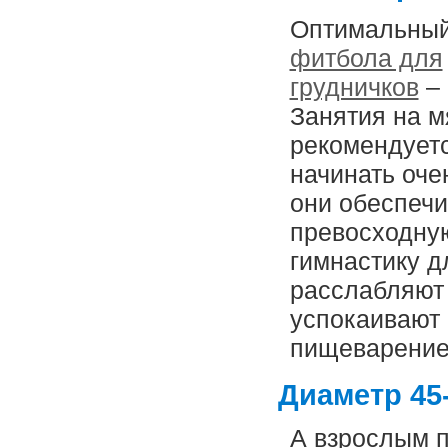
Оптимальный
фитбола для
грудничков
– 
Занятия на м
рекомендует
начинать оче
они обеспеч
превосходну
гимнастику д
расслабляют
успокаивают 
пищеварение 
Диаметр 45
А взрослым п