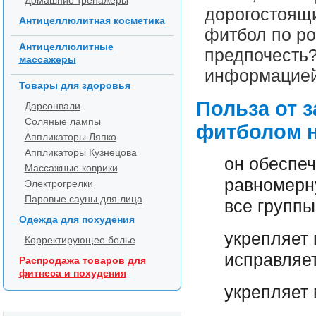
Домашние тренажеры
дорогостоящи
Антицеллюлитная косметика
фитбол по ро
Антицеллюлитные
предпочесть
массажеры
информацией
Товары для здоровья
Польза от з
Дарсонвали
Соляные лампы
фитболом 
Аппликаторы Ляпко
Аппликаторы Кузнецова
он обеспеч
Массажные коврики
равномерн
Электрогрелки
Паровые сауны для лица
все групп
Одежда для похудения
укрепляет 
Корректирующее белье
исправляет
Распродажа товаров для
фитнеса и похудения
укрепляет