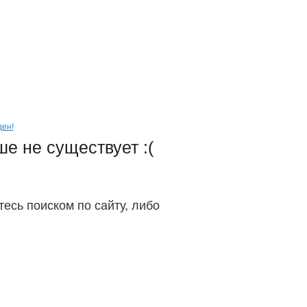
Моя корзина
0 шт. - 0 руб.
ПРИЯТНЫЕ ПОДАРКИ
каждому покупателю
ден!
е не существует :(
есь поиском по сайту, либо