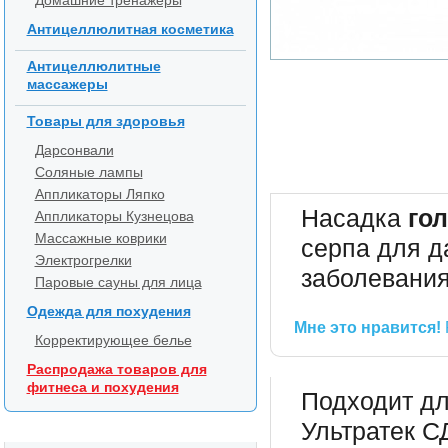
Домашние тренажеры
Антицеллюлитная косметика
Антицеллюлитные
массажеры
Товары для здоровья
Дарсонвали
Соляные лампы
Аппликаторы Ляпко
Насадка
гол
Аппликаторы Кузнецова
Массажные коврики
серпа для д
Электрогрелки
заболевания
Паровые сауны для лица
Одежда для похудения
Мне это нравится!
Корректирующее белье
Распродажа товаров для
фитнеса и похудения
Подходит дл
Ультратек СД