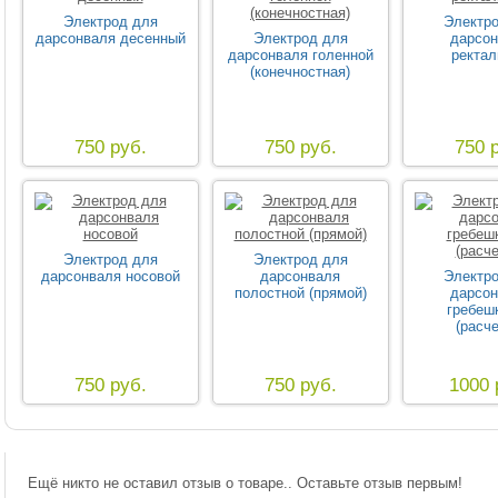
Электрод для
Электр
дарсонваля десенный
Электрод для
дарсо
дарсонваля голенной
ректа
(конечностная)
750 руб.
750 руб.
750 
Электрод для
Электрод для
дарсонваля носовой
дарсонваля
Электр
полостной (прямой)
дарсо
гребеш
(расче
750 руб.
750 руб.
1000 
Ещё никто не оставил отзыв о товаре.. Оставьте отзыв первым!