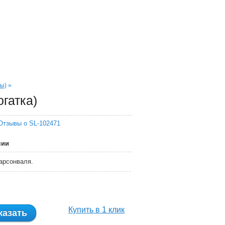
Моя корзина
0 шт. - 0 руб.
ПРИЯТНЫЕ ПОДАРКИ
каждому покупателю
ы)
»
гатка)
чии
арсонваля.
Купить в 1 клик
казать