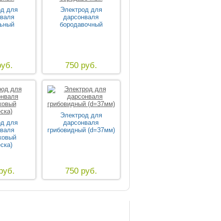
од для
Электрод для
нваля
дарсонваля
льный
бородавочный
руб.
750 руб.
Электрод для
од для
дарсонваля
нваля
грибовидный (d=37мм)
ковый
ска)
руб.
750 руб.