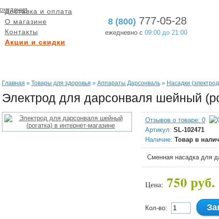
Доставка и оплата
777-05-28
8 (800)
О магазине
Контакты
ежедневно с
09:00 до 21:00
Акции и скидки
БЕСПЛАТНАЯ ДОСТАВКА
ГАРАНТИЯ ВОЗВРАТА
при заказе от 5000 руб.
в течение 60 дней
Главная
»
Товары для здоровья
»
Аппараты Дарсонваль
»
Насадки (электрод
Электрод для дарсонваля шейный (ро
Отзывов о товаре: 0
Артикул:
SL-102471
Наличие:
Товар в нали
Сменная насадка для д
750 руб.
Цена:
За
Кол-во: