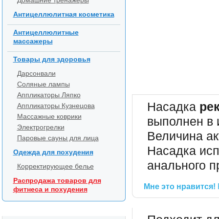
Домашние тренажеры
Антицеллюлитная косметика
Антицеллюлитные
массажеры
Товары для здоровья
Дарсонвали
Соляные лампы
Аппликаторы Ляпко
Насадка
рек
Аппликаторы Кузнецова
Массажные коврики
выполнен в 
Электрогрелки
Величина ак
Паровые сауны для лица
Насадка исп
Одежда для похудения
анального п
Корректирующее белье
Распродажа товаров для
Мне это нравится!
фитнеса и похудения